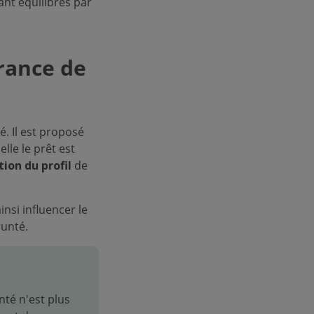
tant équilibrés par
urance de
é. Il est proposé
le le prêt est
ion du profil
de
nsi influencer le
runté.
nté n'est plus