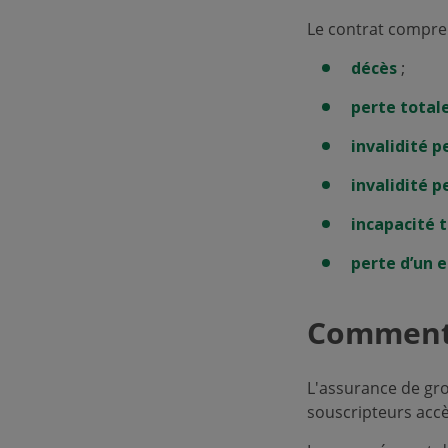
Le contrat compren
décès
;
perte total
invalidité 
invalidité 
incapacité 
perte d’un 
Comment 
L'assurance de gro
souscripteurs acc