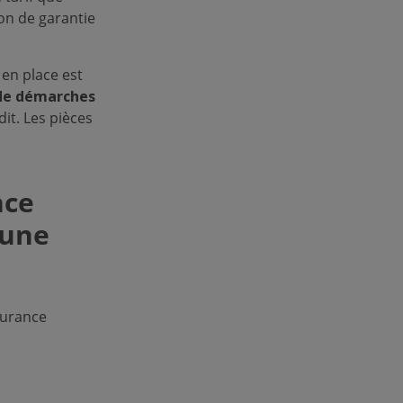
ion de garantie
 en place est
de démarches
it. Les pièces
nce
 une
surance