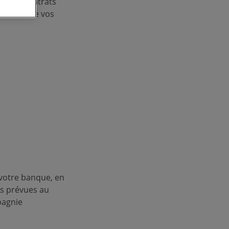
pes de contrats
rsement de vos
votre banque, en
ns prévues au
pagnie