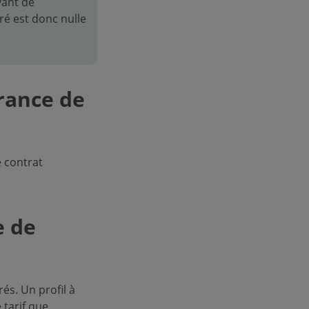
vant de
uré est donc nulle
urance de
 contrat
e de
és. Un profil à
tarif que