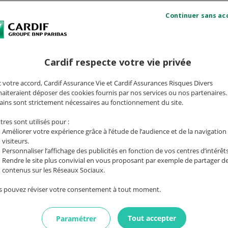
Cardif respecte votre vie privée
Quelle est la différence entre une assurance
Aup
 votre accord, Cardif Assurance Vie et Cardif Assurances Risques Divers
de groupe et une assurance collective ?
ass
aiteraient déposer des cookies fournis par nos services ou nos partenaires.
Quels sont les avantages de l'assurance de
Peu
ains sont strictement nécessaires au fonctionnement du site.
groupe ?
tres sont utilisés pour :
Quels sont les avantages d'une assurance
Com
Améliorer votre expérience grâce à l’étude de l’audience et de la navigation
emprunteur individuelle par rapport à une
visiteurs.
assurance de groupe ?
Personnaliser l’affichage des publicités en fonction de vos centres d’intérêts
Assurance emprunteur : contrat groupe ou
Peu
Rendre le site plus convivial en vous proposant par exemple de partager d
individuel ?
contenus sur les Réseaux Sociaux.
 pouvez réviser votre consentement à tout moment.
 assurance emprunteur peut vous permettre d'être bien pro
euses économies. Le dilemme réside souvent dans un choix 
Tout accepter
Paramétrer