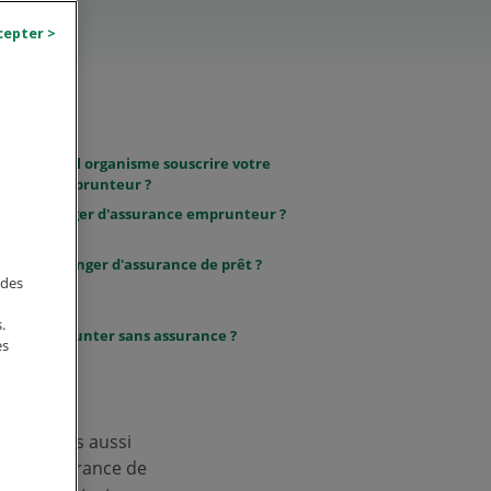
rès de quel organisme souscrire votre
urance emprunteur ?
t-on changer d'assurance emprunteur ?
ment changer d'assurance de prêt ?
 des
.
t-on emprunter sans assurance ?
es
tégé, mais aussi
entre assurance de