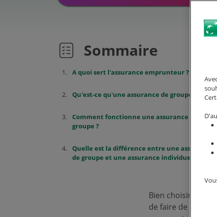
Sommaire
A quoi sert l'assurance emprunteur ?
Avec
souh
Qu'est-ce qu'une assurance de groupe ?
Cert
D'au
Comment fonctionne une assurance de
groupe ?
Quelle est la différence entre une assurance
de groupe et une assurance individuelle ?
Vous
Bien choisir votre
de faire de préci