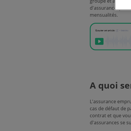
groupe et assuranc
d'assurance, pour 
mensualités.
A quoi se
L'assurance empru
cas de défaut de p
contrat et que vou
d'assurances se s