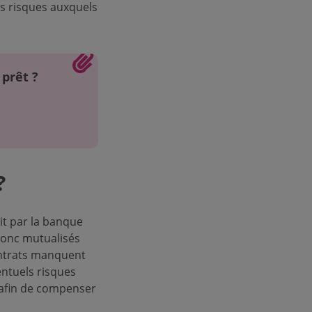
es risques auxquels
 prêt ?
?
it par la banque
 donc mutualisés
ontrats manquent
entuels risques
t afin de compenser