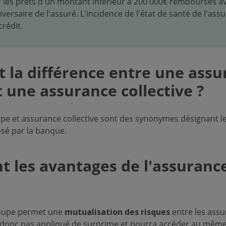
r les prêts d'un montant inférieur à 200 000€ remboursés a
ersaire de l'assuré. L'incidence de l'état de santé de l'ass
crédit.
t la différence entre une ass
 une assurance collective ?
pe et assurance collective sont des synonymes désignant le
sé par la banque.
t les avantages de l'assuranc
roupe permet une
mutualisation des risques
entre les assur
a donc pas appliqué de surprime et pourra accéder au même 