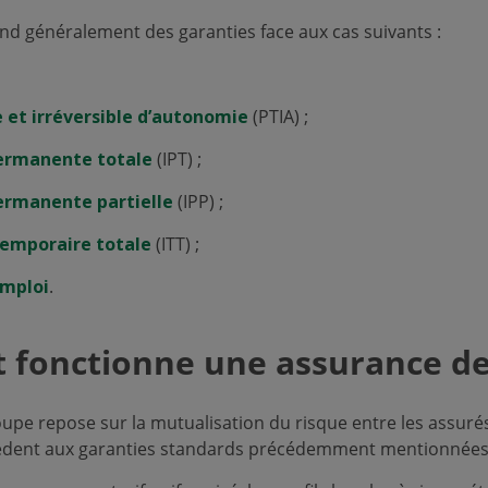
d généralement des garanties face aux cas suivants :
e et irréversible d’autonomie
(PTIA) ;
permanente totale
(IPT) ;
permanente partielle
(IPP) ;
temporaire totale
(ITT) ;
emploi
.
fonctionne une assurance de
upe repose sur la mutualisation du risque entre les assurés
èdent aux garanties standards précédemment mentionnées