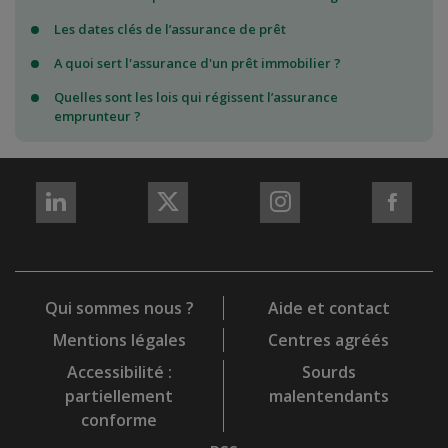
Les dates clés de l’assurance de prêt
A quoi sert l'assurance d'un prêt immobilier ?
Quelles sont les lois qui régissent l’assurance
emprunteur ?
REJOIGNEZ-
REJOIGNEZ-
REJOIGNEZ-
REJO
NOUS
NOUS
NOUS
NOU
sur
sur
sur
sur
LinkedIn
X
Instagram
Fac
Qui sommes nous ?
Aide et contact
Mentions légales
Centres agréés
Accessibilité :
Sourds
partiellement
malentendants
conforme