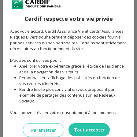
électrocardiogramme, examen cardiologique
approfondi ou consultation médicale complète.
Cardif respecte votre vie privée
Leur agrément garantit la fiabilité des résultats
transmis à votre assureur. Les médecins qui y exercent
Avec votre accord, Cardif Assurance Vie et Cardif Assurances
connaissent parfaitement les protocoles d'évaluation
Risques Divers souhaiteraient déposer des cookies fournis
des risques en assurance de prêt et savent adapter
par nos services ou nos partenaires. Certains sont strictement
nécessaires au fonctionnement du site.
leurs examens aux exigences spécifiques de chaque
dossier.
D'autres sont utilisés pour :
Améliorer votre expérience grâce à l’étude de l’audience
Le recours à un centre agréé devient nécessaire
et de la navigation des visiteurs.
lorsque le montant de votre emprunt ou votre âge
Personnaliser l’affichage des publicités en fonction de
dépassent certains seuils fixés par l'assureur. Cette
vos centres d’intérêts.
Rendre le site plus convivial en vous proposant par
démarche permet d'obtenir une évaluation médicale
exemple de partager des contenus sur les Réseaux
objective, condition indispensable pour finaliser votre
Sociaux.
proposition d'assurance et entamer le déblocage de
vos fonds.
Vous pouvez réviser votre consentement à tout moment.
Tout accepter
Paramétrer
Envie de réaliser des économies sur votre