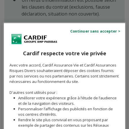
Un refus d’indemnisation est possible selon
les clauses du contrat (exclusions, fausse
déclaration, situation non couverte).
Il est possible de contester un refus auprès
du service client, la médiation de l’assurance
ou une action en justice.
La prise en charge dépend des garanties
Cardif respecte votre vie privée
souscrites (invalidité, incapacité, cas
spécifiques notamment le burn-out).
Avec votre accord, Cardif Assurance Vie et Cardif Assurances
Risques Divers souhaiteraient déposer des cookies fournis
par nos services ou nos partenaires. Certains sont strictement
nécessaires au fonctionnement du site.
Quels sont les motifs possibles
D'autres sont utilisés pour :
pour un refus d'assurance
Améliorer votre expérience grâce à l’étude de l’audience
et de la navigation des visiteurs.
emprunteur ?
Personnaliser l’affichage des publicités en fonction de
vos centres d’intérêts.
Rendre le site plus convivial en vous proposant par
Les motifs du refus sont variés. Le plus fréquent reste
exemple de partager des contenus sur les Réseaux