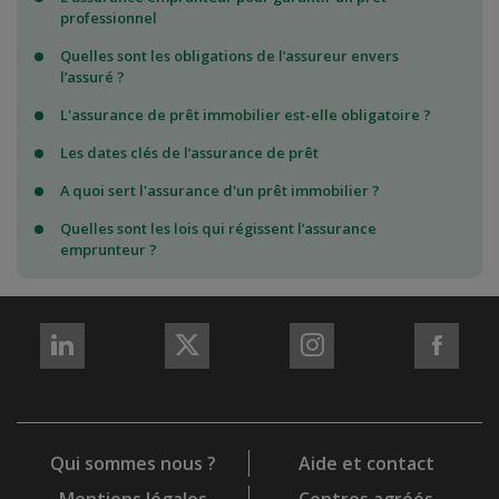
professionnel
Quelles sont les obligations de l’assureur envers
l’assuré ?
L'assurance de prêt immobilier est-elle obligatoire ?
Les dates clés de l’assurance de prêt
A quoi sert l'assurance d'un prêt immobilier ?
Quelles sont les lois qui régissent l’assurance
emprunteur ?
REJOIGNEZ-
REJOIGNEZ-
REJOIGNEZ-
REJO
NOUS
NOUS
NOUS
NOU
sur
sur
sur
sur
LinkedIn
X
Instagram
Fac
Qui sommes nous ?
Aide et contact