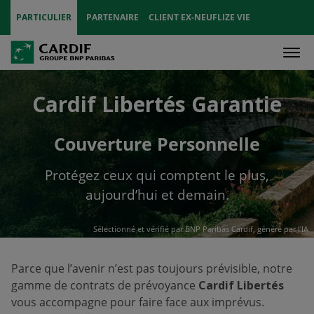
PARTICULIER
PARTENAIRE
CLIENT EX-NEUFLIZE VIE
Men
Cardif Libertés Garantie
Couverture Personnelle
Protégez ceux qui comptent le plus,
aujourd’hui et demain.
Sélectionné et vérifié par BNP Paribas Cardif, généré par l'IA
Parce que l’avenir n’est pas toujours prévisible, notre
gamme de contrats de prévoyance
Cardif Libertés
vous accompagne pour faire face aux imprévus.