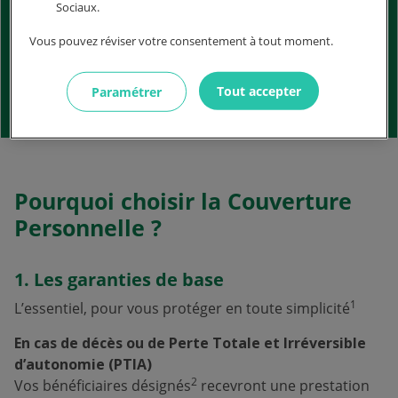
Sociaux.
Vous pouvez réviser votre consentement à tout moment.
Des garanties essentielles et des
options pour renforcer votre protection
Tout accepter
Paramétrer
Pourquoi choisir la Couverture
Personnelle ?
1. Les garanties de base
1
L’essentiel, pour vous protéger en toute simplicité
En cas de décès ou de Perte Totale et Irréversible
d’autonomie (PTIA)
2
Vos bénéficiaires désignés
recevront une prestation