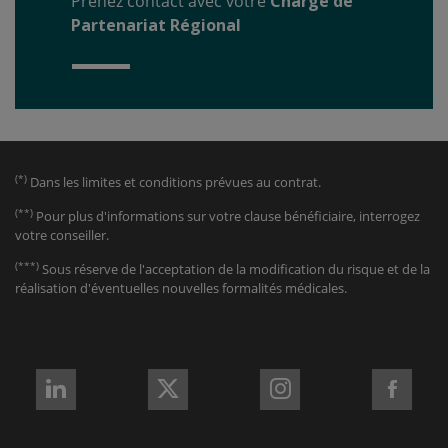
Prenez contact avec votre
Chargé de
Partenariat Régional
(*)
Dans les limites et conditions prévues au contrat.
(**)
Pour plus d'informations sur votre clause bénéficiaire, interrogez
votre conseiller.
(***)
Sous réserve de l'acceptation de la modification du risque et de la
réalisation d'éventuelles nouvelles formalités médicales.
REJOIGNEZ-
REJOIGNEZ-
REJOIGNEZ-
REJO
NOUS
NOUS
NOUS
NOU
sur
sur
sur
sur
LinkedIn
X
Instagram
Fac