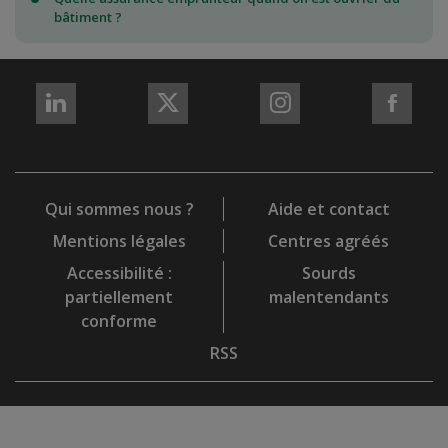
bâtiment ?
REJOIGNEZ-
REJOIGNEZ-
REJOIGNEZ-
REJO
NOUS
NOUS
NOUS
NOU
sur
sur
sur
sur
LinkedIn
X
Instagram
Fac
Qui sommes nous ?
Aide et contact
Mentions légales
Centres agréés
Accessibilité :
Sourds
partiellement
malentendants
conforme
RSS