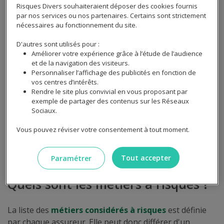
Risques Divers souhaiteraient déposer des cookies fournis
par nos services ou nos partenaires. Certains sont strictement
nécessaires au fonctionnement du site.
D'autres sont utilisés pour :
Améliorer votre expérience grâce à l’étude de l’audience
Même si l'assurance des emprunteurs (ADE) n'est pas
et de la navigation des visiteurs.
obligatoire, presque tous les établissements de crédits
Personnaliser l’affichage des publicités en fonction de
immobiliers demandent à leurs clients d'en souscrire
vos centres d’intérêts.
une pour se prémunir d'une éventuelle incapacité de
Rendre le site plus convivial en vous proposant par
exemple de partager des contenus sur les Réseaux
travailler, des risques de maladie, d'accident ou d’arrêt
Sociaux.
de travail. En général, les risques à couvrir sont le décès
et l'invalidité provisoire ou définitive. Lorsque le métier
Vous pouvez réviser votre consentement à tout moment.
de l'emprunteur s'avère dangereux, le niveau de
couverture de l'assurance de prêt doit être renforcé.
Tout accepter
Paramétrer
Quels sont les métiers à risques ?
La liste des
métiers considérés à risques
est définie
par chaque assureur. Elle peut donc différer d'un