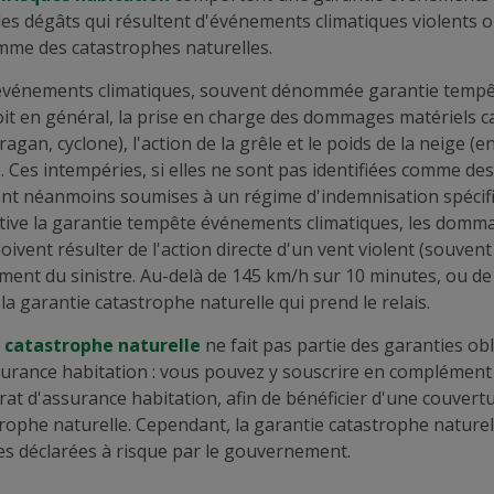
 les dégâts qui résultent d'événements climatiques violents 
me des catastrophes naturelles.
événements climatiques, souvent dénommée garantie tempêt
voit en général, la prise en charge des dommages matériels c
agan, cyclone), l'action de la grêle et le poids de la neige (
. Ces intempéries, si elles ne sont pas identifiées comme de
ont néanmoins soumises à un régime d'indemnisation spécif
ctive la garantie tempête événements climatiques, les domm
oivent résulter de l'action directe d'un vent violent (souvent
ent du sinistre. Au-delà de 145 km/h sur 10 minutes, ou d
t la garantie catastrophe naturelle qui prend le relais.
 catastrophe naturelle
ne fait pas partie des garanties ob
surance habitation : vous pouvez y souscrire en complément
rat d'assurance habitation, afin de bénéficier d'une couver
rophe naturelle. Cependant, la garantie catastrophe naturell
es déclarées à risque par le gouvernement.