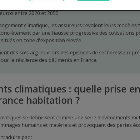
ce Assureurs, les sinistres climatiques cumulés pourraient a
d'euros entre 2020 et 2050
angement climatique, les assureurs revoient leurs modèles ta
 concrètement par une hausse progressive des cotisations p
situés en zone d'exposition élevée.
ent des sols argileux lors des épisodes de sécheresse repré
pour la résilience des bâtiments en France.
s climatiques : quelle prise e
urance habitation ?
imatiques se définissent comme une série d'événements mé
mmages humains et matériels et provoquant des pertes éc
traduire par :