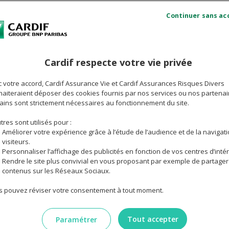
Quelles garanties d'assurance habitation
Que
Cardif respecte votre vie privée
couvrent les risques climatiques ?
 votre accord, Cardif Assurance Vie et Cardif Assurances Risques Divers
aiteraient déposer des cookies fournis par nos services ou nos partenai
ains sont strictement nécessaires au fonctionnement du site.
tres sont utilisés pour :
imatique transforme profondément le paysage du secteur de
Améliorer votre expérience grâce à l’étude de l’audience et de la navigat
ons, sécheresse, tempêtes : ces risques climatiques intensifi
visiteurs.
gements et bouleversent les mécanismes traditionnels de l'
Personnaliser l’affichage des publicités en fonction de vos centres d’intér
Rendre le site plus convivial en vous proposant par exemple de partager
assurance habitation joue un rôle crucial pour vous protéger
contenus sur les Réseaux Sociaux.
sibles. Cardif, assureur, vous explique tout !
 pouvez réviser votre consentement à tout moment.
 du changement climatique sur les assur
ion : en bref
Tout accepter
Paramétrer