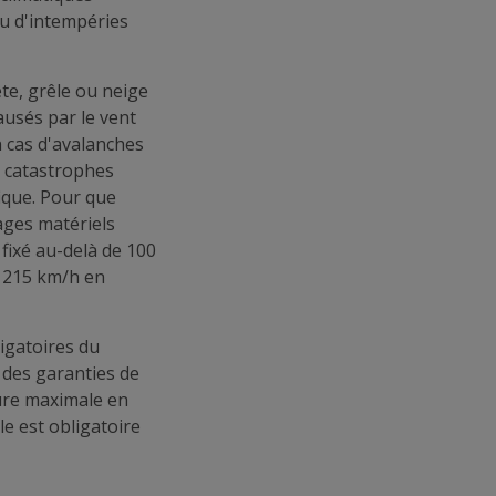
ou d'intempéries
e, grêle ou neige
ausés par le vent
en cas d'avalanches
s catastrophes
ique. Pour que
ages matériels
 fixé au-delà de 100
e 215 km/h en
ligatoires du
 des garanties de
ture maximale en
e est obligatoire