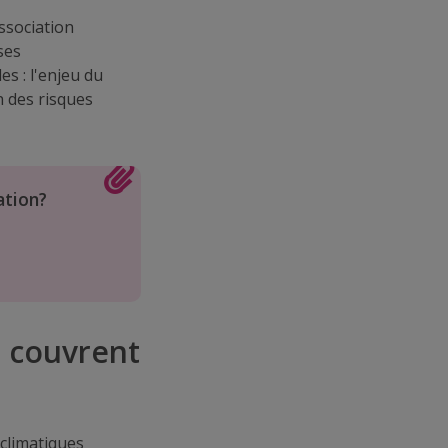
ssociation
ses
s : l'enjeu du
n des risques
ation?
n couvrent
climatiques