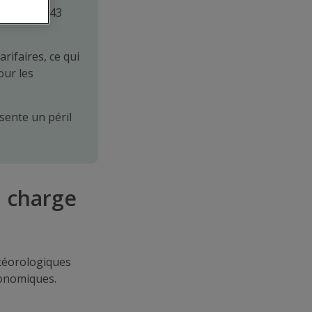
tteindre 143
rifaires, ce qui
our les
sente un péril
n charge
téorologiques
onomiques.