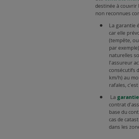
destinée à couvrir
non reconnues com
La garantie 
car elle pré
(tempête, our
par exemple)
naturelles s
l'assureur a
consécutifs d
km/h) au mom
rafales, c'es
La
garantie
contrat d'as
base du cont
cas de catast
dans les zon