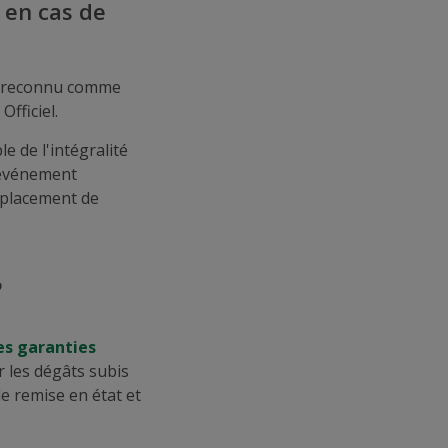
 en cas de
it reconnu comme
Officiel.
 de l'intégralité
'événement
mplacement de
?
es garanties
 les dégâts subis
de remise en état et