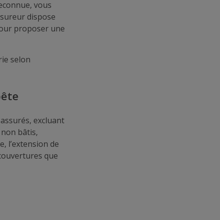
 reconnue, vous
assureur dispose
pour proposer une
ie selon
pête
assurés, excluant
 non bâtis,
, l’extension de
 couvertures que