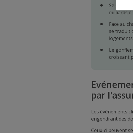
Selon Fran
milliards 
Face au ch
se traduit
logements 
Le gonflem
croissant 
Evénement
par l'ass
Les événements cl
engendrant des do
Ceux-ci peuvent se 