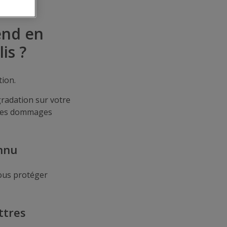
end en
is ?
tion.
gradation sur votre
 les dommages
onnu
ous protéger
ttres