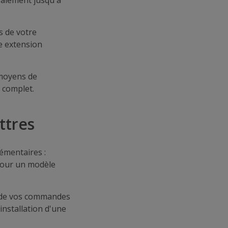
éralement jusqu'à
s de votre
e extension
 moyens de
 complet.
ttres
lémentaires :
pour un modèle
rs de vos commandes
'installation d'une