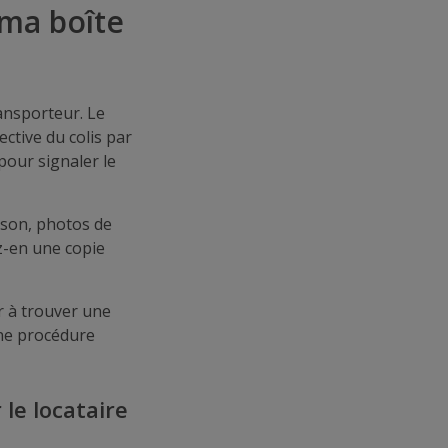
 ma boîte
ansporteur. Le
ctive du colis par
 pour signaler le
ison, photos de
ez-en une copie
r à trouver une
une procédure
 le locataire