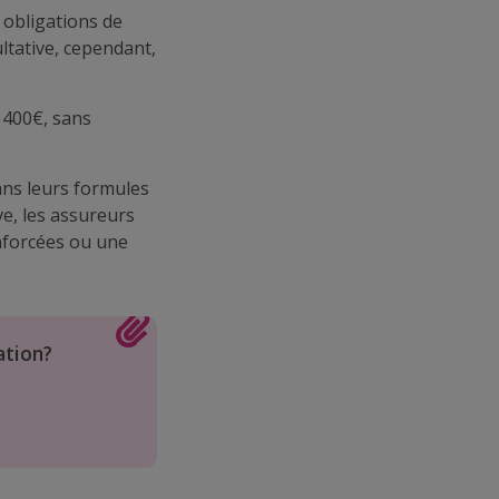
s obligations de
ltative, cependant,
 400€, sans
ans leurs formules
ve, les assureurs
nforcées ou une
ation?