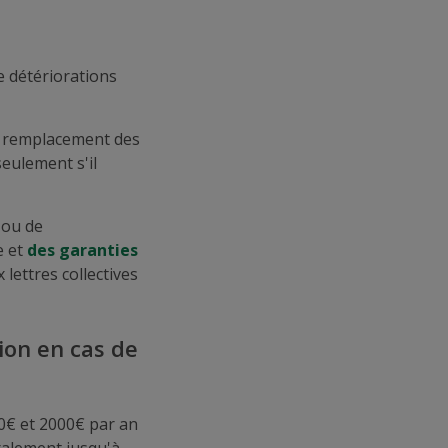
e détériorations
e remplacement des
seulement s'il
 ou de
e et
des garanties
 lettres collectives
ion en cas de
00€ et 2000€ par an