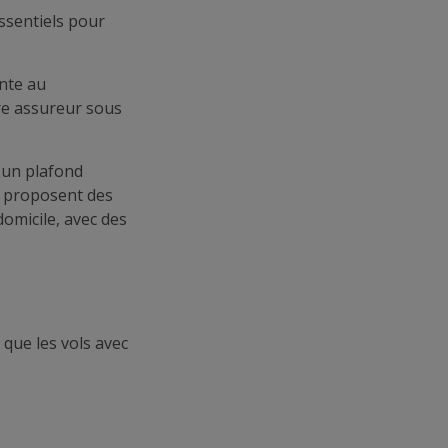
essentiels pour
nte au
tre assureur sous
t un plafond
s proposent des
omicile, avec des
 que les vols avec