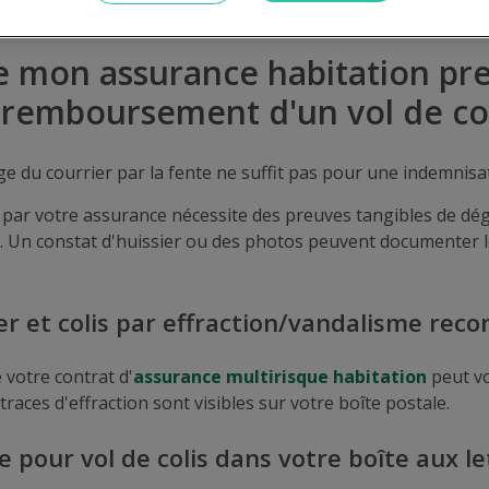
e mon assurance habitation pr
 remboursement d'un vol de col
e du courrier par la fente ne suffit pas pour une indemnisa
 par votre assurance nécessite des preuves tangibles de dé
. Un constat d'huissier ou des photos peuvent documenter
er et colis par effraction/vandalisme rec
 votre contrat d'
assurance multirisque habitation
peut v
races d'effraction sont visibles sur votre boîte postale.
e pour vol de colis dans votre boîte aux le