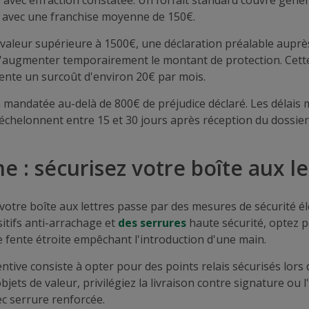
és avec effraction constatée. Un forfait standard couvre gén
, avec une franchise moyenne de 150€.
 valeur supérieure à 1500€, une déclaration préalable auprè
'augmenter temporairement le montant de protection. Cett
ente un surcoût d'environ 20€ par mois.
 mandatée au-delà de 800€ de préjudice déclaré. Les délais
helonnent entre 15 et 30 jours après réception du dossier
e : sécurisez votre boîte aux le
 votre boîte aux lettres passe par des mesures de sécurité é
sitifs anti-arrachage et
des serrures
haute sécurité, optez 
 fente étroite empêchant l'introduction d'une main.
ntive consiste à opter pour des points relais sécurisés lo
bjets de valeur, privilégiez la livraison contre signature ou l
ec serrure renforcée.