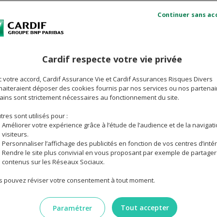
Vandalisme : sécurisez votre boîte aux lettres
Com
Cardif respecte votre vie privée
vol
Qui est responsable en cas de vol de colis dans
 votre accord, Cardif Assurance Vie et Cardif Assurances Risques Divers
votre boîte aux lettres ?
aiteraient déposer des cookies fournis par nos services ou nos partenai
ains sont strictement nécessaires au fonctionnement du site.
tres sont utilisés pour :
 ou de colis dans une boîte aux lettres représente une situat
Améliorer votre expérience grâce à l’étude de l’audience et de la navigat
 Français. La prise en charge par l'assurance habitation d
visiteurs.
 la présence d'effraction. Découvrez notre article.
Personnaliser l’affichage des publicités en fonction de vos centres d’intér
Rendre le site plus convivial en vous proposant par exemple de partager
contenus sur les Réseaux Sociaux.
 pouvez réviser votre consentement à tout moment.
Tout accepter
Paramétrer