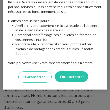
d'ailleurs peut-être davantage à des sinistres... En effet,
Risques Divers souhaiteraient déposer des cookies fournis
personne ne sera présent sur place pour être en
par nos services ou nos partenaires. Certains sont strictement
mesure d'identifier une situation inhabituelle (fuite,
nécessaires au fonctionnement du site.
inondation, dommages électriques...). Cela pourra
D'autres sont utilisés pour :
endommager une plus grande surface de votre
Améliorer votre expérience grâce à l’étude de l’audience
logement et donc accentuer le coût des réparations.
et de la navigation des visiteurs.
Personnaliser l’affichage des publicités en fonction de
vos centres d’intérêts.
Quel type d'assurance habitation
Rendre le site plus convivial en vous proposant par
exemple de partager des contenus sur les Réseaux
choisir pour une maison vide ?
Sociaux.
Vous pouvez réviser votre consentement à tout moment.
Pour protéger votre maison vide, deux solutions
principales s'offrent à vous selon votre situation. Une
Tout accepter
Paramétrer
assurance multirisque habitation classique peut suffire
si l'inoccupation reste temporaire, mais vérifiez
attentivement les clauses d'inhabitation de votre
contrat actuel. Nombreux sont les assureurs qui
limitent certaines garanties après 30 à 90 jours
d'absence.