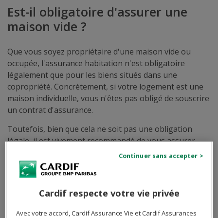
Est-il obligatoire d'assurer une
maison vide ?
Que vous soyez propriétaire d'une maison vide ou
occupée, l'assurance habitation n'est obligatoire
légalement que pour les biens situés dans une
copropriété. Concrètement, si votre logement est une
maison individuelle, vous n'êtes pas obligé de souscrire
un contrat d'assurance.
Toutefois, bien que cela ne soit pas une obligation
légale, il est vivement recommandé de vous assurer.
Sans ce type de couverture, en cas de sinistre (dégât
des eaux, incendie, vol, cambriolage...), vous devrez
assumer seul l'entière responsabilité financière de la
réparation des dommages causés.
Cardif respecte votre vie privée
Si votre logement est vacant, vous vous exposez
Avec votre accord, Cardif Assurance Vie et Cardif Assurances