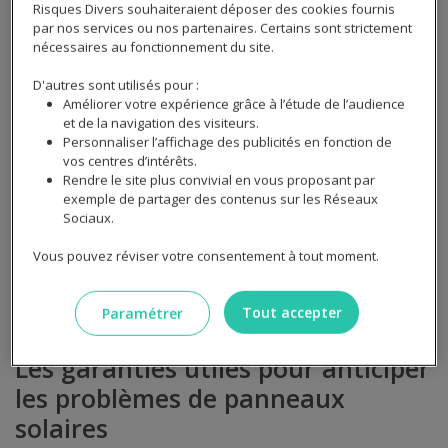
de panne prolongée.
Risques Divers souhaiteraient déposer des cookies fournis
par nos services ou nos partenaires. Certains sont strictement
Pour finir, vous pouvez vous assurer que votre contrat
nécessaires au fonctionnement du site.
vous permettra d’être protégé pour le bris de glace, les
D'autres sont utilisés pour :
actes de vandalisme, le départ d'incendie ou de
Améliorer votre expérience grâce à l’étude de l’audience
problème d'étanchéité.
et de la navigation des visiteurs.
Personnaliser l’affichage des publicités en fonction de
vos centres d’intérêts.
Rendre le site plus convivial en vous proposant par
Envie de réaliser des économies sur votre
exemple de partager des contenus sur les Réseaux
assurance habitation?
Sociaux.
Vous pouvez réviser votre consentement à tout moment.
Je découvre mon tarif !
Tout accepter
Paramétrer
Les garanties utiles pour anticiper
les problèmes de panneaux
solaires