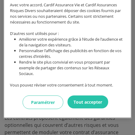
Les
garanties de l’assurance habitation
peuvent
Avec votre accord, Cardif Assurance Vie et Cardif Assurances
varier d’un assureur à l’autre mais il existe des
Risques Divers souhaiteraient déposer des cookies fournis par
garanties de base, vous permettant en tant que
nos services ou nos partenaires. Certains sont strictement
nécessaires au fonctionnement du site.
locataire, d’être protégé notamment contre :
D'autres sont utilisés pour :
Un
incendie
d’origine accidentelle et les dégâts
Améliorer votre expérience grâce à l’étude de l’audience et
causés par la fumée et l’intervention des
de la navigation des visiteurs.
pompiers.
Personnaliser l’affichage des publicités en fonction de vos
centres d’intérêts.
Un
dégât des eaux
(rupture de canalisation,
Rendre le site plus convivial en vous proposant par
infiltration d’eau, fuite d’eau).
exemple de partager des contenus sur les Réseaux
Sociaux.
Un
vol
(effraction, cambriolage).
Vous pouvez réviser votre consentement à tout moment.
Les
catastrophes naturelles
(la
responsabilité
civile
couvre les dommages corporels et
Tout accepter
Paramétrer
matériels causés à un tiers).
Les contrats proposent également des garanties
optionnelles qui couvrent d’autres risques et vous
permettent de moduler votre contrat d’assurance