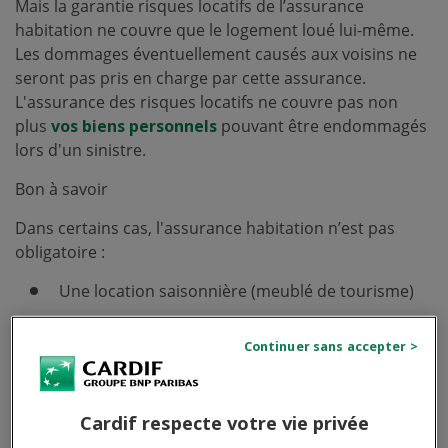
Mais la garantie risques locatifs de l’assurance
habitation ne couvre que le logement loué lui-même.
Les dommages éventuellement causés aux voisins ne
seront pas pris en charge par cette assurance.
L'assurance des risques locatifs ne couvre pas non
plus
vos biens personnels
pouvant être endommagés
lors d'un sinistre.
Bon à savoir
Dans certains cas, l'assurance habitation n’est pas
obligatoire :
Une location saisonnière (meublé de tourisme)
Un logement de fonction
Que couvre l'assurance habitation ? : les
garanties de base
Cardif respecte votre vie privée