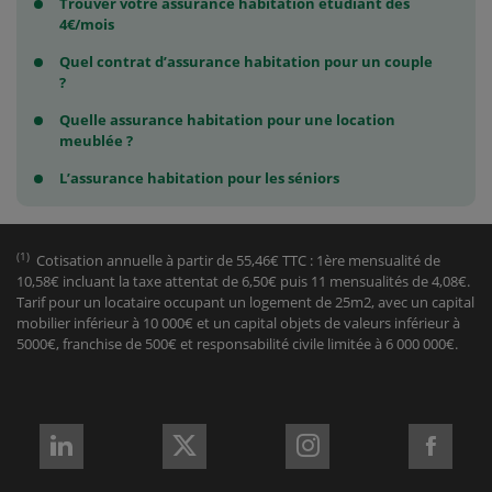
Trouver votre assurance habitation étudiant dès
4€/mois
Quel contrat d’assurance habitation pour un couple
?
Quelle assurance habitation pour une location
meublée ?
L’assurance habitation pour les séniors
(1)
Cotisation annuelle à partir de 55,46€ TTC : 1ère mensualité de
10,58€ incluant la taxe attentat de 6,50€ puis 11 mensualités de 4,08€.
Tarif pour un locataire occupant un logement de 25m2, avec un capital
mobilier inférieur à 10 000€ et un capital objets de valeurs inférieur à
5000€, franchise de 500€ et responsabilité civile limitée à 6 000 000€.
REJOIGNEZ-
REJOIGNEZ-
REJOIGNEZ-
REJO
NOUS
NOUS
NOUS
NOU
sur
sur
sur
sur