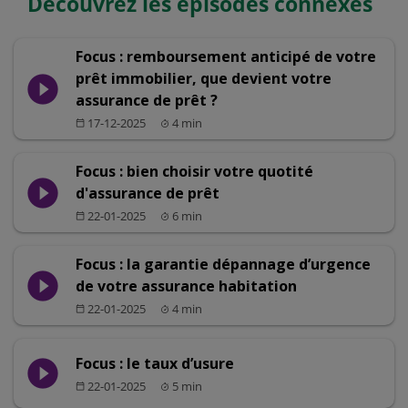
Découvrez les épisodes connexes
Focus : remboursement anticipé de votre
prêt immobilier, que devient votre
play_circle_filled
assurance de prêt ?
17-12-2025
4 min
calendar_today
Focus : bien choisir votre quotité
play_circle_filled
d'assurance de prêt
22-01-2025
6 min
calendar_today
Focus : la garantie dépannage d’urgence
play_circle_filled
de votre assurance habitation
22-01-2025
4 min
calendar_today
Focus : le taux d’usure
play_circle_filled
22-01-2025
5 min
calendar_today