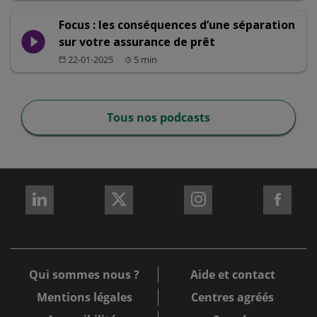
Focus : les conséquences d’une séparation
play_circle_filled
sur votre assurance de prêt
22-01-2025
5 min
calendar_today
Tous nos podcasts
REJOIGNEZ-
REJOIGNEZ-
REJOIGNEZ-
REJO
NOUS
NOUS
NOUS
NOU
sur
sur
sur
sur
LinkedIn
X
Instagram
Fac
Qui sommes nous ?
Aide et contact
Mentions légales
Centres agréés