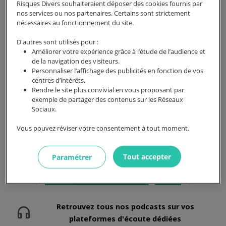
un accès plus juste, plus simple et plus
Risques Divers souhaiteraient déposer des cookies fournis par
transparent au marché de l’assurance
nos services ou nos partenaires. Certains sont strictement
nécessaires au fonctionnement du site.
emprunteur, mais qu’apporte
concrètement cette loi ?
D'autres sont utilisés pour :
Améliorer votre expérience grâce à l’étude de l’audience et
de la navigation des visiteurs.
Personnaliser l’affichage des publicités en fonction de vos
centres d’intérêts.
Rendre le site plus convivial en vous proposant par
exemple de partager des contenus sur les Réseaux
Sociaux.
Vous pouvez réviser votre consentement à tout moment.
Tout accepter
Paramétrer
Retrouvez tous nos podcasts sur vos
headphones
plateformes d'écoute dédiées