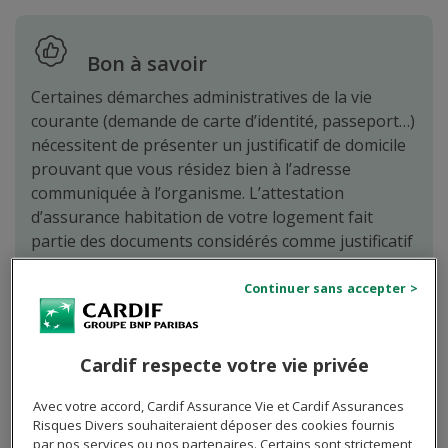
Bon à savoir
Certaines démarches administratives de la vie
courante (demande de carte d’identité, passeport…)
nécessitent de présenter un justificatif de domicile
prouvant que vous résidez bien à l’adresse
communiquée à l’organisme. L’attestation
d’assurance habitation de votre logement fait
partie des documents considérés comme justificatif
de domicile dès lors que toutes les informations
nécessaires y figurent (nom, prénom, adresse du
logement).
Cardif respecte votre vie privée
Avec votre accord, Cardif Assurance Vie et Cardif Assurances
Risques Divers souhaiteraient déposer des cookies fournis
Envie de réaliser des économies sur votre
par nos services ou nos partenaires. Certains sont strictement