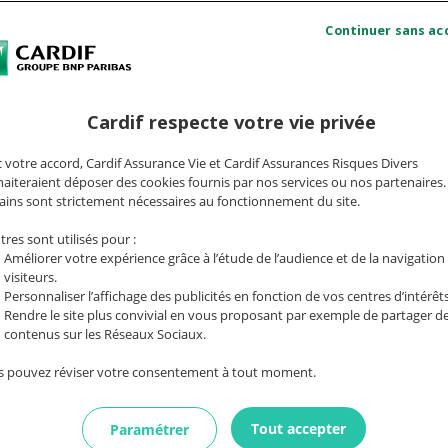
Cardif respecte votre vie privée
Comprendre la quotité d'assurance du taux
A q
 votre accord, Cardif Assurance Vie et Cardif Assurances Risques Divers
annuel effectif d'assurance (TAEA)
aiteraient déposer des cookies fournis par nos services ou nos partenaires.
ains sont strictement nécessaires au fonctionnement du site.
tres sont utilisés pour :
ectif d'Assurance (TAEA), issu de la loi Hamon de 2014 per
Améliorer votre expérience grâce à l’étude de l’audience et de la navigation
aître la part de l’assurance emprunteur dans le coût total
visiteurs.
Personnaliser l’affichage des publicités en fonction de vos centres d’intérêts
Rendre le site plus convivial en vous proposant par exemple de partager d
contenus sur les Réseaux Sociaux.
 pouvez réviser votre consentement à tout moment.
Tout accepter
Paramétrer