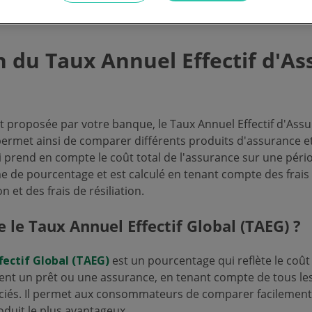
n du Taux Annuel Effectif d'A
êt proposée par votre banque, le Taux Annuel Effectif d'Ass
ermet ainsi de comparer différents produits d'assurance et l
ui prend en compte le coût total de l'assurance sur une pério
 de pourcentage et est calculé en tenant compte des frais 
n et des frais de résiliation.
 le Taux Annuel Effectif Global (TAEG) ?
fectif Global (TAEG)
est un pourcentage qui reflète le coût
nt un prêt ou une assurance, en tenant compte de tous les 
iés. Il permet aux consommateurs de comparer facilement l
oduit le plus avantageux.