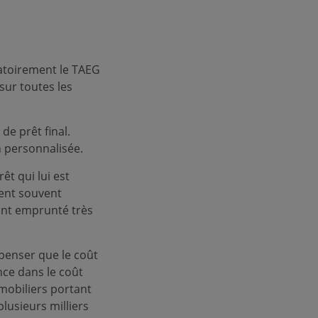
atoirement le TAEG
ur toutes les
de prêt final.
 personnalisée.
t qui lui est
ient souvent
tant emprunté très
à penser que le coût
ance dans le coût
mobiliers portant
lusieurs milliers