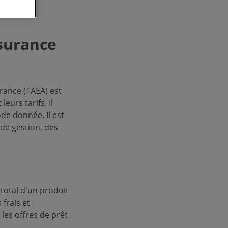
ssurance
urance (TAEA) est
eurs tarifs. Il
de donnée. Il est
de gestion, des
 total d'un produit
frais et
es offres de prêt