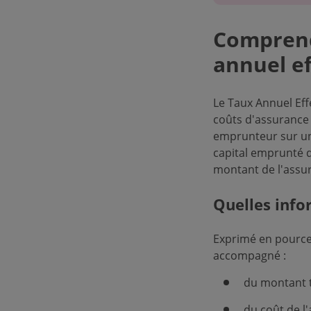
Comprend
annuel ef
Le Taux Annuel Eff
coûts d'assurance 
emprunteur sur u
capital emprunté qu
montant de l'assu
Quelles info
Exprimé en pourcent
accompagné :
du montant t
du coût de l