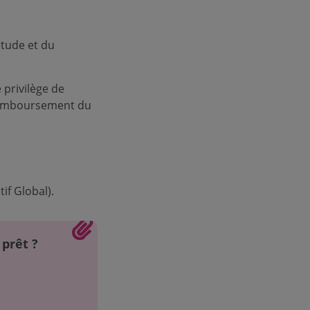
étude et du
 privilège de
n remboursement du
if Global).
 prêt ?