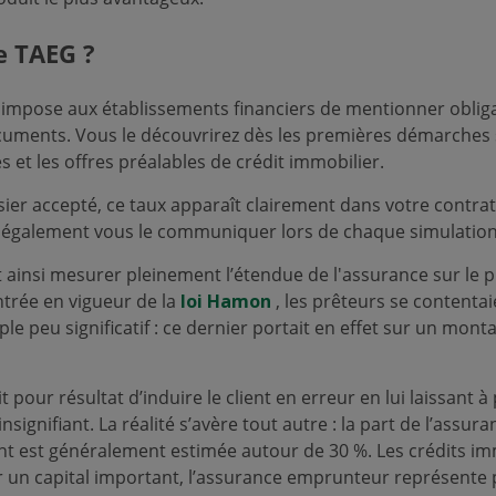
e TAEG ?
 impose aux établissements financiers de mentionner oblig
cuments. Vous le découvrirez dès les premières démarches s
s et les offres préalables de crédit immobilier.
ier accepté, ce taux apparaît clairement dans votre contrat 
 également vous le communiquer lors de chaque simulation
ainsi mesurer pleinement l’étendue de l'assurance sur le prê
ntrée en vigueur de la
loi Hamon
, les prêteurs se contenta
ple peu significatif : ce dernier portait en effet sur un mon
t pour résultat d’induire le client en erreur en lui laissant 
insignifiant. La réalité s’avère tout autre : la part de l’assur
unt est généralement estimée autour de 30 %. Les crédits im
 un capital important, l’assurance emprunteur représente p