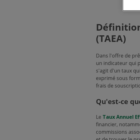
Définitio
(TAEA)
Dans l'offre de pr
un indicateur qui p
s'agit d'un taux q
exprimé sous forme
frais de souscriptio
Qu'est-ce que
Le
Taux Annuel Ef
financier, notamme
commissions assoc
et de trouver le pr