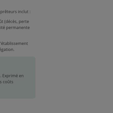
rêteurs inclut :
ût (décès, perte
lidité permanente
l’établissement
égation.
). Exprimé en
s coûts