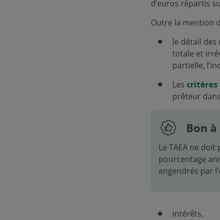
d’euros répartis s
Outre la mention d
le détail des
totale et irr
partielle, l’
Les
critères
prêteur dans
Bon à 
Le TAEA ne doit 
pourcentage ann
engendrés par l’
intérêts,