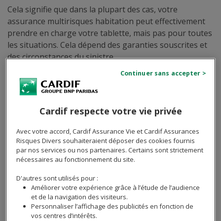
Cela signifie que dans la plupart des cas, votre
assurance multirisques habitation peut effectivement
prendre en charge votre tablette, mais pas pour toutes
les situations. Cela dépend des garanties souscrites et
des circonstances du sinistre.
Envie de réaliser des économies sur votre
assurance habitation?
Cardif respecte votre vie privée
Avec votre accord, Cardif Assurance Vie et Cardif Assurances
Je découvre mon tarif !
Risques Divers souhaiteraient déposer des cookies fournis
par nos services ou nos partenaires. Certains sont strictement
nécessaires au fonctionnement du site.
Dans quels cas l'assurance
D'autres sont utilisés pour :
Améliorer votre expérience grâce à l’étude de l’audience
habitation couvre-t-elle une
et de la navigation des visiteurs.
Personnaliser l’affichage des publicités en fonction de
tablette ?
vos centres d’intérêts.