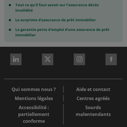
Tout ce qu'il faut savoir sur l'assurance décès
invalidité
La surprime d’assurance de prêt immobilier
La garantie perte d'emploi d'une assurance de prêt
immobilier
REJOIGNEZ-
REJOIGNEZ-
REJOIGNEZ-
REJO
NOUS
NOUS
NOUS
NOU
sur
sur
sur
sur
LinkedIn
X
Instagram
Fac
Qui sommes nous ?
Aide et contact
Mentions légales
Centres agréés
Accessibilité :
Sourds
partiellement
malentendants
conforme