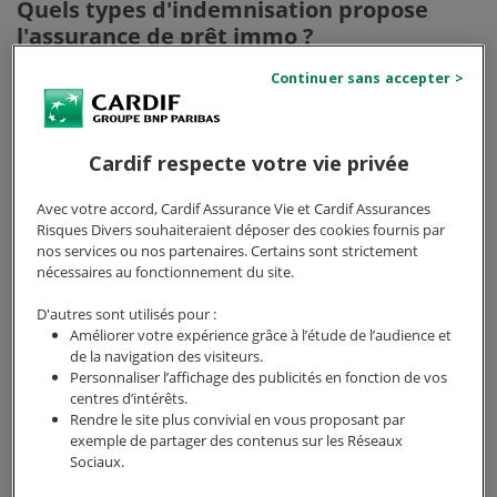
Quels types d'indemnisation propose
l'assurance de prêt immo ?
Les compagnies d'assurance proposent
2 modalités
principales d'indemnisation
selon la nature du
sinistre :
Cardif respecte votre vie privée
Le remboursement du capital restant dû
Avec votre accord, Cardif Assurance Vie et Cardif Assurances
constitue la première option : votre assureur
Risques Divers souhaiteraient déposer des cookies fournis par
verse directement à la banque l'intégralité de la
nos services ou nos partenaires. Certains sont strictement
somme encore due, soldant définitivement votre
nécessaires au fonctionnement du site.
crédit immobilier.
D'autres sont utilisés pour :
Améliorer votre expérience grâce à l’étude de l’audience et
La seconde modalité consiste en une prise en
de la navigation des visiteurs.
charge mensuelle de vos échéances. L'assureur
Personnaliser l’affichage des publicités en fonction de vos
règle chaque mois votre mensualité à votre place
centres d’intérêts.
jusqu'à votre rétablissement ou la fin du contrat.
Rendre le site plus convivial en vous proposant par
exemple de partager des contenus sur les Réseaux
Cette indemnisation forfaitaire
s'applique
Sociaux.
notamment pour les garanties ITT, où le montant