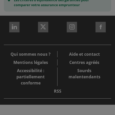
Les critères d’équivalence des garanties pour
comparer votre assurance emprunteur
REJOIGNEZ-
REJOIGNEZ-
REJOIGNEZ-
REJO
NOUS
NOUS
NOUS
NOU
sur
sur
sur
sur
LinkedIn
X
Instagram
Fac
Qui sommes nous ?
Aide et contact
Mentions légales
Centres agréés
Accessibilité :
Sourds
partiellement
malentendants
conforme
RSS