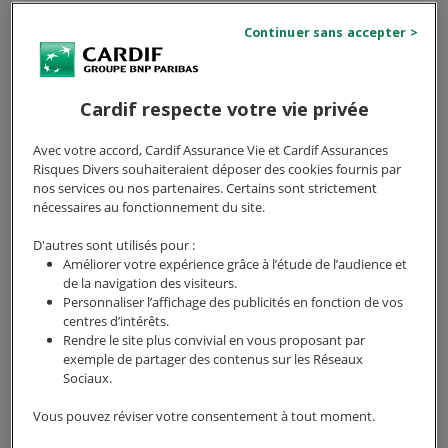
capital emprunté qui est assurée par un contrat
d'assurance emprunteur. Elle représente la somme
assurée, en pourcentage, par rapport à la somme
totale empruntée. La quotité est donc un élément
important à prendre en compte lors du choix d'une
Cardif respecte votre vie privée
assurance emprunteur.
Avec votre accord, Cardif Assurance Vie et Cardif Assurances
La quotité s’applique à l’ensemble des garanties
Risques Divers souhaiteraient déposer des cookies fournis par
nos services ou nos partenaires. Certains sont strictement
souscrites par l’emprunteur. Elle est exprimée sous
nécessaires au fonctionnement du site.
forme de pourcentage et correspond au montant que
l'assureur prend en charge en cas de décès, d'invalidité
D'autres sont utilisés pour :
ou de perte d'emploi, selon les limites et conditions du
Améliorer votre expérience grâce à l’étude de l’audience et
de la navigation des visiteurs.
contrat. Par exemple, si vous avez emprunté 200 000 €
Personnaliser l’affichage des publicités en fonction de vos
et que la quotité d'assurance emprunteur est de 100
centres d’intérêts.
%, la somme assurée par l'assurance est de 200 000 €.
Rendre le site plus convivial en vous proposant par
Pour l'emprunteur, la quotité d'assurance correspond
exemple de partager des contenus sur les Réseaux
Sociaux.
à la partie du prêt immobilier qu'il s'engage à
rembourser à l'assureur en cas de décès, d'invalidité,
Vous pouvez réviser votre consentement à tout moment.
d'incapacité ou de perte d'emploi.