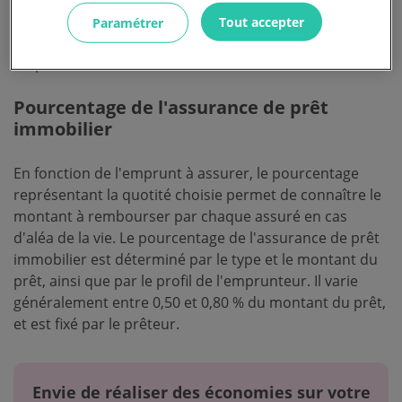
Si vous empruntez à plusieurs, la quotité doit au
Tout accepter
Paramétrer
minimum être répartie entre 1% et 100% par co-
emprunteur.
Pourcentage de l'assurance de prêt
immobilier
En fonction de l'emprunt à assurer, le pourcentage
représentant la quotité choisie permet de connaître le
montant à rembourser par chaque assuré en cas
d'aléa de la vie. Le pourcentage de l'assurance de prêt
immobilier est déterminé par le type et le montant du
prêt, ainsi que par le profil de l'emprunteur. Il varie
généralement entre 0,50 et 0,80 % du montant du prêt,
et est fixé par le prêteur.
Envie de réaliser des économies sur votre