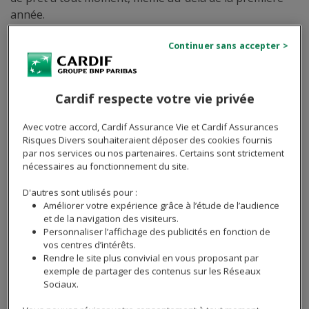
année.
Bon à savoir
Dans le cadre de la
loi Hamon de 2014
, vous
Cardif respecte votre vie privée
pouviez changer d’assurance de prêt immobilier à
tout moment au cours des 12 premiers mois de
Avec votre accord, Cardif Assurance Vie et Cardif Assurances
votre contrat.
Risques Divers souhaiteraient déposer des cookies fournis
par nos services ou nos partenaires. Certains sont strictement
Au-delà des 12 premiers mois, la
loi Bourquin de
nécessaires au fonctionnement du site.
2017
, vous permettait de changer d’assurance de
prêt immobilier chaque année à la date
D'autres sont utilisés pour :
anniversaire de la signature de votre offre de prêt.
Améliorer votre expérience grâce à l’étude de l’audience
et de la navigation des visiteurs.
Personnaliser l’affichage des publicités en fonction de
vos centres d’intérêts.
Rendre le site plus convivial en vous proposant par
exemple de partager des contenus sur les Réseaux
Sociaux.
Envie de réaliser des économies sur votre