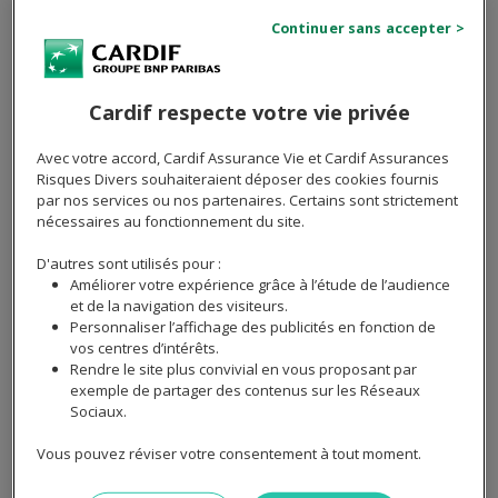
prête le plus facilement, il faut considérer plusieurs
facteurs déterminants.
Pour identifier la banque qui prête le plus facilement,
Cardif respecte votre vie privée
examinez des éléments clés qui influencent l'accord
d'un prêt immobilier. Une étude préalable de votre
Avec votre accord, Cardif Assurance Vie et Cardif Assurances
profil emprunteur est essentielle dans la mesure où les
Risques Divers souhaiteraient déposer des cookies fournis
banques évaluent le taux d'endettement, la stabilité de
par nos services ou nos partenaires. Certains sont strictement
nécessaires au fonctionnement du site.
vos revenus et votre apport personnel. Un bon dossier
peut faire la différence.
D'autres sont utilisés pour :
Améliorer votre expérience grâce à l’étude de l’audience
Voici des points à considérer :
et de la navigation des visiteurs.
Personnaliser l’affichage des publicités en fonction de
Banques mutualistes, comme le Crédit Mutuel ou
vos centres d’intérêts.
la Caisse d'Épargne, sont souvent plus souples.
Rendre le site plus convivial en vous proposant par
exemple de partager des contenus sur les Réseaux
Certaines banques en ligne proposent des
Sociaux.
conditions avantageuses, mais peuvent être
Vous pouvez réviser votre consentement à tout moment.
moins flexibles sur les projets atypiques.