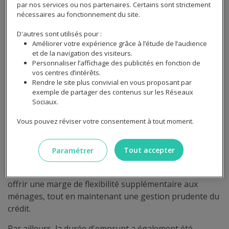
par nos services ou nos partenaires. Certains sont strictement
En limitant le montant des mensualités à un tiers des
nécessaires au fonctionnement du site.
revenus, on s'assure que les emprunteurs disposent
d'un reste à vivre suffisant pour couvrir leurs dépenses
D'autres sont utilisés pour :
Améliorer votre expérience grâce à l’étude de l’audience
quotidiennes et imprévus.
et de la navigation des visiteurs.
Personnaliser l’affichage des publicités en fonction de
Ensuite, ce taux permet aux banques de mieux évaluer
vos centres d’intérêts.
la capacité de remboursement des emprunteurs. Cela
Rendre le site plus convivial en vous proposant par
réduit le risque de défaut de paiement, ce qui est crucial
exemple de partager des contenus sur les Réseaux
pour la stabilité financière des établissements
Sociaux.
bancaires.
Vous pouvez réviser votre consentement à tout moment.
Enfin, ce seuil est également conforme aux
recommandations du Haut Conseil de Stabilité
Tout accepter
Paramétrer
Financière (HCSF). En 2021, cet organisme a ajusté le
taux d'endettement maximum de 33 % à 35 %, pour
offrir une marge de flexibilité supplémentaire aux
ménages, tout en maintenant une gestion prudente du
crédit.
Par ailleurs, la durée d'emprunt a également été