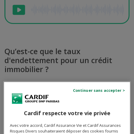
Qu’est-ce que le taux
d'endettement pour un crédit
immobilier ?
Le taux d'endettement représente le pourcentage
maximal que vos mensualités de remboursement ne
doivent pas dépasser par rapport à vos revenus nets
d'impôts.
Cardif respecte votre vie privée
Le seuil de 35 % d'endettement est établi pour
plusieurs raisons essentielles. D'abord, il s'agit de
Avec votre accord, Cardif Assurance Vie et Cardif Assurances
Risques Divers souhaiteraient déposer des cookies fournis
protéger les ménages contre le risque d'insolvabilité.