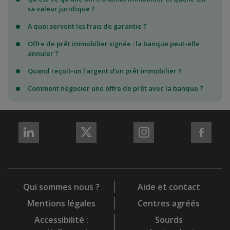
sa valeur juridique ?
A quoi servent les frais de garantie ?
Offre de prêt immobilier signée : la banque peut-elle
annuler ?
Quand reçoit-on l’argent d’un prêt immobilier ?
Comment négocier une offre de prêt avec la banque ?
REJOIGNEZ-
REJOIGNEZ-
REJOIGNEZ-
REJO
NOUS
NOUS
NOUS
NOU
sur
sur
sur
sur
LinkedIn
X
Instagram
Fac
Qui sommes nous ?
Aide et contact
Mentions légales
Centres agréés
Accessibilité :
Sourds