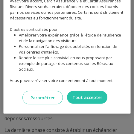
Avec votre accord, Cardif Assurance Vie et Cardif Assurances
bancaires seront scrutés par les établissements
Risques Divers souhaiteraient déposer des cookies fournis
par nos services ou nos partenaires. Certains sont strictement
prêteurs. Un CDI hors période d'essai augmente vos
nécessaires au fonctionnement du site.
chances d'obtenir le prêt souhaité.
D'autres sont utilisés pour :
Quelles sont les étapes de la construction
Améliorer votre expérience grâce à l’étude de l’audience
du plan de financement ?
et de la navigation des visiteurs.
Personnaliser l’affichage des publicités en fonction de
vos centres d’intérêts.
La construction d'un plan de financement débute par
Rendre le site plus convivial en vous proposant par
un recensement exhaustif des dépenses. Chiffrez
exemple de partager des contenus sur les Réseaux
Sociaux.
précisément le coût du bien, les frais de notaire et les
éventuels travaux à prévoir.
Vous pouvez réviser votre consentement à tout moment.
L'analyse de vos ressources constitue la seconde phase
: épargne disponible, livrets bancaires, plan d'épargne
Tout accepter
Paramétrer
logement ou donations familiales. Un tableau détaillé
permet de visualiser clairement ce ratio
dépenses/ressources.
La dernière phase consiste à établir un échéancier