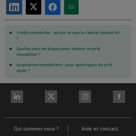
Partager sur LinkedIn
Partager sur X
Partager par Email
Partager sur Facebook
Crédit immobilier : qu'est-ce que le capital restant dû
?
Quelles sont les étapes pour obtenir un prêt
immobilier ?
Acquisition immobilière : pour quels types de prêt
opter ?
REJOIGNEZ-
REJOIGNEZ-
REJOIGNEZ-
REJO
NOUS
NOUS
NOUS
NOU
sur
sur
sur
sur
LinkedIn
X
Instagram
Fac
Qui sommes nous ?
Aide et contact