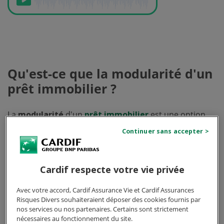
Qu'est-ce que la modularité d'un
prêt immobilier ?
La
modularité
d'un
prêt immobilier
est une option
offerte par la majorité des banques qui permet à
l'emprunteur de faire varier le montant de ses
mensualités en fonction de l'évolution de sa situation
financière.
Cardif respecte votre vie privée
Avec
un prêt immobilier
modulable, l'emprunteur
Avec votre accord, Cardif Assurance Vie et Cardif Assurances
peut choisir d'augmenter ou de diminuer le montant
Risques Divers souhaiteraient déposer des cookies fournis par
de ses remboursements mensuels. Cette flexibilité
nos services ou nos partenaires. Certains sont strictement
offre une certaine souplesse dans la gestion du budget
nécessaires au fonctionnement du site.