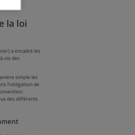
 la loi
ier) a encadré les
à-vis des
nière simple les
ns l’obligation de
convention
eux des différents
amment