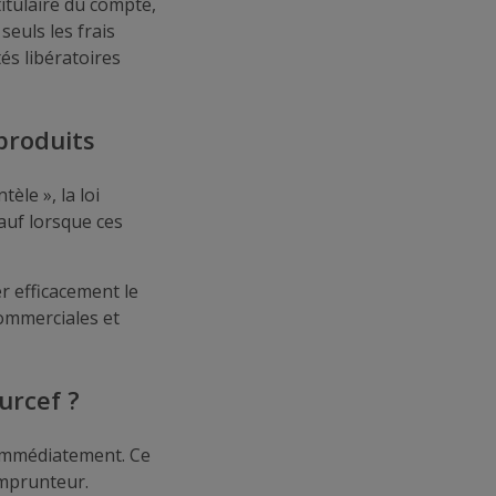
itulaire du compte,
seuls les frais
tés libératoires
 produits
èle », la loi
sauf lorsque ces
r efficacement le
commerciales et
urcef ?
 immédiatement. Ce
emprunteur.