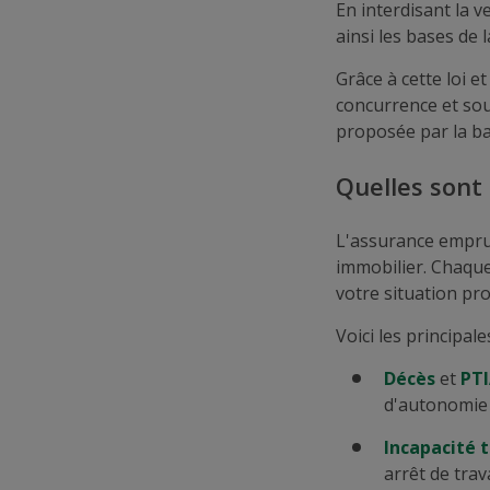
En interdisant la v
ainsi les bases de 
Grâce à cette loi et
concurrence et so
proposée par la ba
Quelles sont
L'assurance emprun
immobilier. Chaque
votre situation pro
Voici les principal
Décès
et
PT
d'autonomie
Incapacité 
arrêt de trava