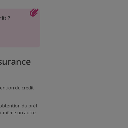
rêt ?
ssurance
tention du crédit
’obtention du prêt
lui-même un autre