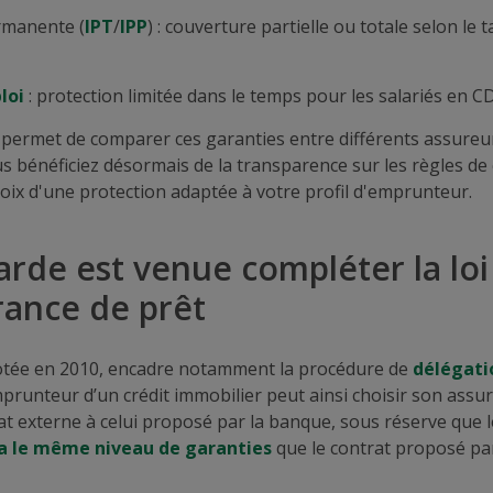
ermanente (
IPT
/
IPP
) : couverture partielle ou totale selon le t
loi
: protection limitée dans le temps pour les salariés en 
 permet de comparer ces garanties entre différents assureurs
us bénéficiez désormais de la transparence sur les règles de
choix d'une protection adaptée à votre profil d'emprunteur.
garde est venue compléter la lo
urance de prêt
votée en 2010, encadre notamment la procédure de
délégati
mprunteur d’un crédit immobilier peut ainsi choisir son assu
at externe à celui proposé par la banque, sous réserve que l
a le même niveau de garanties
que le contrat proposé pa