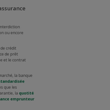
'assurance
interdiction
ion ou encore
de crédit
ce de prêt
e et le contrat
 marché, la banque
 standardisée
es que les
arantie, la
quotité
urance emprunteur