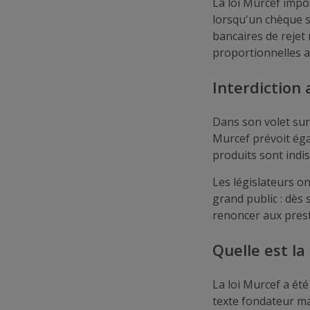
La loi Murcef impo
lorsqu'un chèque se
bancaires de rejet 
proportionnelles 
Interdiction 
Dans son volet sur 
Murcef prévoit égal
produits sont indiss
Les législateurs o
grand public : dès
renoncer aux prest
Quelle est la
La loi Murcef a ét
texte fondateur m