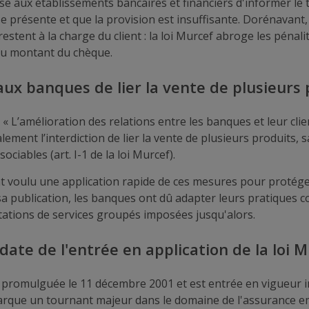
se aux établissements bancaires et financiers d'informer le t
 présente et que la provision est insuffisante. Dorénavant, 
restent à la charge du client : la loi Murcef abroge les pénali
au montant du chèque.
aux banques de lier la vente de plusieurs
« L’amélioration des relations entre les banques et leur client
ement l’interdiction de lier la vente de plusieurs produits, 
ociables (art. I-1 de la loi Murcef).
nt voulu une application rapide de ces mesures pour protége
 sa publication, les banques ont dû adapter leurs pratiques 
ations de services groupés imposées jusqu'alors.
 date de l'entrée en application de la loi M
é promulguée le 11 décembre 2001 et est entrée en vigueur
arque un tournant majeur dans le domaine de l'assurance 