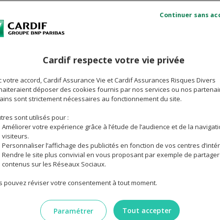
La loi Lagarde est venue compléter la loi
Com
Murcef sur l’assurance de prêt
mie
Cardif respecte votre vie privée
Une liberté de choix pour l’emprunteur
consolidée par d’autres lois
 votre accord, Cardif Assurance Vie et Cardif Assurances Risques Divers
aiteraient déposer des cookies fournis par nos services ou nos partenai
ains sont strictement nécessaires au fonctionnement du site.
rer les rapports entre les établissements bancaires et leurs 
tres sont utilisés pour :
Améliorer votre expérience grâce à l’étude de l’audience et de la navigat
elles dispositions. Quelles incidences cette loi a-t-elle eu 
visiteurs.
nteur ? Décryptage.
Personnaliser l’affichage des publicités en fonction de vos centres d’intér
Rendre le site plus convivial en vous proposant par exemple de partager
contenus sur les Réseaux Sociaux.
 pouvez réviser votre consentement à tout moment.
Tout accepter
Paramétrer