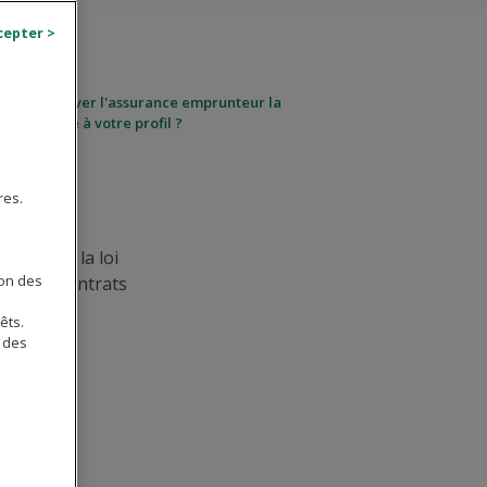
ment trouver l'assurance emprunteur la
ux adaptée à votre profil ?
res.
clients, la loi
ion des
sur les contrats
êts.
 des