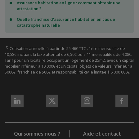
Assurance habitation en ligne : comment obtenir une
attestation ?
Quelle franchise d'assurance habitation en cas de
catastrophe naturelle
(1)
Cotisation annuelle à partir de 55,46€ TTC : 1ère mensualité de
10,58€ incluant la taxe attentat de 6,50€ puis 11 mensualités de 4,08€.
Tarif pour un locataire occupant un logement de 25m2, avec un capital
mobilier inférieur à 10 000€ et un capital objets de valeurs inférieur à
5000€, franchise de 500€ et responsabilité civile limitée à 6 000 000€.
REJOIGNEZ-
REJOIGNEZ-
REJOIGNEZ-
REJO
NOUS
NOUS
NOUS
NOU
sur
sur
sur
sur
LinkedIn
X
Instagram
Fac
Qui sommes nous ?
Aide et contact