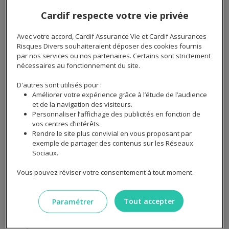
assurance habitation en ligne ?
Cardif respecte votre vie privée
La souscription d’une assurance habitation en ligne est
Avec votre accord, Cardif Assurance Vie et Cardif Assurances
non seulement possible, mais également de plus en
Risques Divers souhaiteraient déposer des cookies fournis
par nos services ou nos partenaires. Certains sont strictement
plus courante. Les assureurs proposent des
nécessaires au fonctionnement du site.
plateformes intuitives où vous pouvez comparer les
prix, personnaliser votre contrat et sélectionner les
D'autres sont utilisés pour :
options qui vous conviennent.
Améliorer votre expérience grâce à l’étude de l’audience
et de la navigation des visiteurs.
Personnaliser l’affichage des publicités en fonction de
vos centres d’intérêts.
Envie de réaliser des économies sur votre
Rendre le site plus convivial en vous proposant par
exemple de partager des contenus sur les Réseaux
assurance habitation?
Sociaux.
Vous pouvez réviser votre consentement à tout moment.
Je découvre mon tarif !
Tout accepter
Paramétrer
La possibilité d'obtenir une