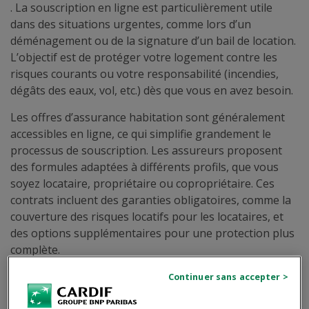
. La souscription en ligne est particulièrement utile
dans des situations urgentes, comme lors d’un
déménagement ou de la signature d’un bail de location.
L’objectif est de protéger votre logement contre les
risques courants ou votre responsabilité (incendies,
dégâts des eaux, vol, etc.) dès que vous en avez besoin.
Les offres d’assurance habitation sont généralement
accessibles en ligne, ce qui simplifie grandement le
processus de souscription. Les assureurs proposent
des formules adaptées à différents profils, que vous
soyez locataire, propriétaire ou copropriétaire. Ces
contrats incluent des garanties obligatoires, comme la
couverture des risques locatifs pour les locataires, et
des options supplémentaires pour une protection plus
complète.
Est-il possible de souscrire une