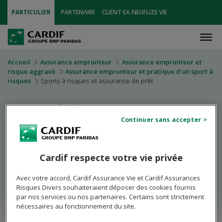
PARTICULIER
PARTENAIRE
CLIENT EX-NEUFLIZE VIE
Men
Accueil
Assurance emprunteur
Assurance emprunteur et
risque aggravé
Assurance emprunteur et pratique d'un sport à
risques
Sports à risques et assurance de prêt
Sports à risques et
assurance de prêt
Économisez jusqu'à 10 000 €
Cardif respecte votre vie privée
sur votre assurance de prêt immobilier
Avec votre accord, Cardif Assurance Vie et Cardif Assurances
Risques Divers souhaiteraient déposer des cookies fournis
Je découvre mon tarif !
par nos services ou nos partenaires. Certains sont strictement
nécessaires au fonctionnement du site.