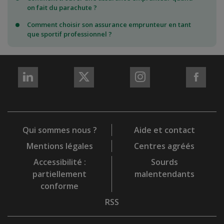
on fait du parachute ?
Comment choisir son assurance emprunteur en tant
que sportif professionnel ?
REJOIGNEZ-
REJOIGNEZ-
REJOIGNEZ-
REJO
NOUS
NOUS
NOUS
NOU
sur
sur
sur
sur
LinkedIn
X
Instagram
Fac
Qui sommes nous ?
Aide et contact
Mentions légales
Centres agréés
Accessibilité :
Sourds
partiellement
malentendants
conforme
RSS