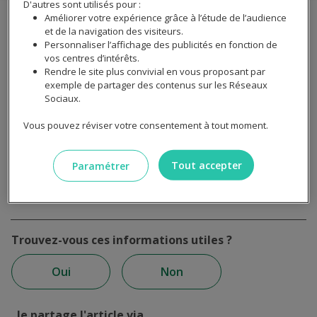
D'autres sont utilisés pour :
Améliorer votre expérience grâce à l’étude de l’audience
Sommaire
et de la navigation des visiteurs.
Personnaliser l’affichage des publicités en fonction de
vos centres d’intérêts.
Rendre le site plus convivial en vous proposant par
exemple de partager des contenus sur les Réseaux
La pratique de certains sports comporte un risque
Sociaux.
supplémentaire d’accident. Il est donc important de le
déclarer à votre assurance. Voici pourquoi .
Vous pouvez réviser votre consentement à tout moment.
Tout accepter
Paramétrer
Mis à jour le 10 juin 2025
Trouvez-vous ces informations utiles ?
Oui
Non
Je partage l'article via