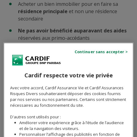
Acheter un bien immobilier pour en faire sa
résidence principale
et non une résidence
secondaire
Ne pas avoir bénéficié auparavant des aides
réservées aux primo-accédants
Il est important de noter que le statut de primo-
accédant n'est pas lié à l'âge. Que vous ayez 25 ans ou
50 ans, si c'est votre premier achat de résidence
principale, vous êtes considéré comme un primo-
Cardif respecte votre vie privée
accédant. Cette définition large permet à un grand
nombre de personnes de bénéficier des avantages liés
Avec votre accord, Cardif Assurance Vie et Cardif Assurances
à ce statut, quel que soit leur parcours de vie.
Risques Divers souhaiteraient déposer des cookies fournis
par nos services ou nos partenaires. Certains sont strictement
nécessaires au fonctionnement du site.
Envie de réaliser des économies sur votre
D'autres sont utilisés pour :
Améliorer votre expérience grâce à l’étude de l’audience
assurance de prêt ?
et de la navigation des visiteurs.
Personnaliser l’affichage des publicités en fonction de