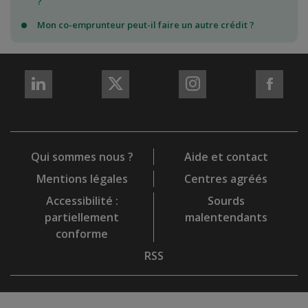
?
Mon co-emprunteur peut-il faire un autre crédit ?
REJOIGNEZ-
REJOIGNEZ-
REJOIGNEZ-
REJO
NOUS
NOUS
NOUS
NOU
sur
sur
sur
sur
LinkedIn
X
Instagram
Fac
Qui sommes nous ?
Aide et contact
Mentions légales
Centres agréés
Accessibilité :
Sourds
partiellement
malentendants
conforme
RSS