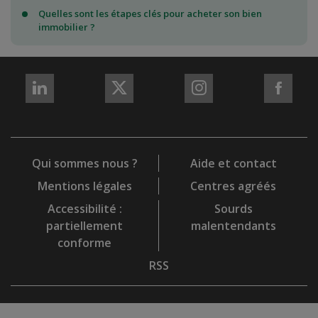
Quelles sont les étapes clés pour acheter son bien
immobilier ?
REJOIGNEZ-
REJOIGNEZ-
REJOIGNEZ-
REJO
NOUS
NOUS
NOUS
NOU
sur
sur
sur
sur
LinkedIn
X
Instagram
Fac
Qui sommes nous ?
Aide et contact
Mentions légales
Centres agréés
Accessibilité :
Sourds
partiellement
malentendants
conforme
RSS