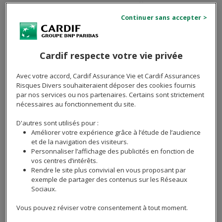
Le concubinage, ou union libre, n’offre pas de cadre
juridique spécifique pour un projet immobilier ou la
gestion des biens communs. Si les deux partenaires
achètent un bien ensemble,
chacun est propriétaire
uniquement de la quote-part qu’il a financée
.
Cardif respecte votre vie privée
Cela peut poser problème en cas de séparation,
Avec votre accord, Cardif Assurance Vie et Cardif Assurances
notamment si les contributions au remboursement des
Risques Divers souhaiteraient déposer des cookies fournis
par nos services ou nos partenaires. Certains sont strictement
mensualités du crédit immobilier ne sont pas
nécessaires au fonctionnement du site.
équitables. De plus, en cas de décès, le concubin
survivant n’a aucun droit sur le bien, sauf si un
D'autres sont utilisés pour :
testament a été rédigé.
Améliorer votre expérience grâce à l’étude de l’audience
et de la navigation des visiteurs.
Personnaliser l’affichage des publicités en fonction de
Les avantages du PACS
vos centres d’intérêts.
Rendre le site plus convivial en vous proposant par
exemple de partager des contenus sur les Réseaux
Le PACS, en revanche, offre un cadre juridique
Sociaux.
structuré. Les partenaires peuvent choisir entre deux
régimes patrimoniaux : la séparation des biens, où
Vous pouvez réviser votre consentement à tout moment.
chaque partenaire reste propriétaire de ses apports, et