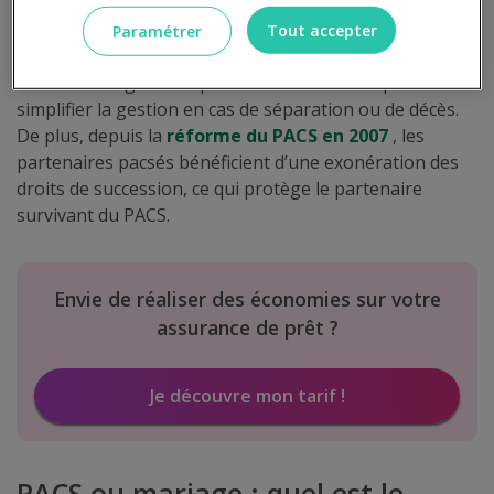
l’indivision, où le bien est présumé appartenir à parts
Tout accepter
Paramétrer
égales.
Ce dernier régime est particulièrement utile pour
simplifier la gestion en cas de séparation ou de décès.
De plus, depuis la
réforme du PACS en 2007
, les
partenaires pacsés bénéficient d’une exonération des
droits de succession, ce qui protège le partenaire
survivant du PACS.
Envie de réaliser des économies sur votre
assurance de prêt ?
Je découvre mon tarif !
PACS ou mariage : quel est le