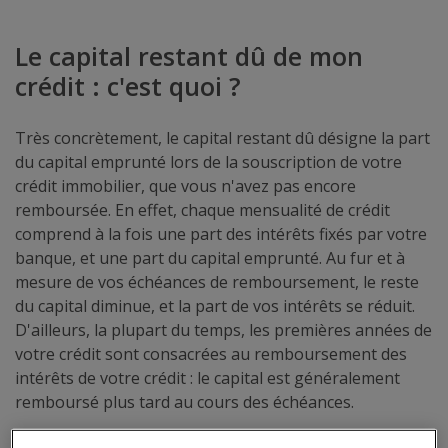
Le capital restant dû de mon
crédit : c'est quoi ?
Très concrètement, le capital restant dû désigne la part
du capital emprunté lors de la souscription de votre
crédit immobilier, que vous n'avez pas encore
remboursée. En effet, chaque mensualité de crédit
comprend à la fois une part des intérêts fixés par votre
banque, et une part du capital emprunté. Au fur et à
mesure de vos échéances de remboursement, le reste
du capital diminue, et la part de vos intérêts se réduit.
D'ailleurs, la plupart du temps, les premières années de
votre crédit sont consacrées au remboursement des
intérêts de votre crédit : le capital est généralement
remboursé plus tard au cours des échéances.
Par exemple, si vous empruntez 200 000€ sur 20 ans, et