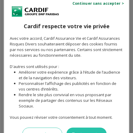
que vous avez remboursé 30 000€ de capital après 5
ans,
le capital restant dû
du prêt s'élèvera à 170 000€.
Cardif respecte votre vie privée
Envie de réaliser des économies sur votre
Avec votre accord, Cardif Assurance Vie et Cardif Assurances
assurance de prêt ?
Risques Divers souhaiteraient déposer des cookies fournis
par nos services ou nos partenaires. Certains sont strictement
nécessaires au fonctionnement du site.
Je découvre mon tarif !
D'autres sont utilisés pour :
Améliorer votre expérience grâce à l’étude de l’audience
et de la navigation des visiteurs.
Personnaliser l’affichage des publicités en fonction de
Le montant ou solde restant dû :
vos centres d’intérêts.
c'est quoi ?
Rendre le site plus convivial en vous proposant par
exemple de partager des contenus sur les Réseaux
Sociaux.
Bien que les notions de "montant restant dû" ou "solde
Vous pouvez réviser votre consentement à tout moment.
restant dû" soient régulièrement utilisées comme des
synonymes du "capital restant dû", ils peuvent être
utilisés pour désigner un concept un peu plus large. En