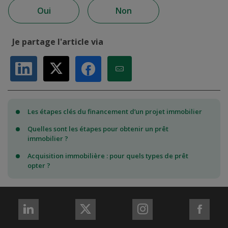
Oui
Non
Je partage l'article via
Partager sur LinkedIn
Partager sur X
Partager par Email
Partager sur Facebook
Les étapes clés du financement d’un projet immobilier
Quelles sont les étapes pour obtenir un prêt
immobilier ?
Acquisition immobilière : pour quels types de prêt
opter ?
REJOIGNEZ-
REJOIGNEZ-
REJOIGNEZ-
REJO
NOUS
NOUS
NOUS
NOU
sur
sur
sur
sur