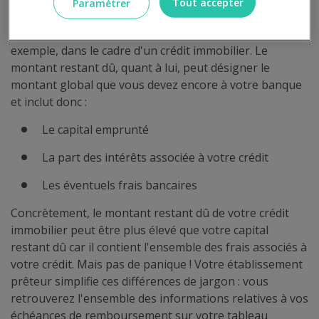
Tout accepter
Paramétrer
effet, le capital restant dû désigne la part du prêt qui a
effectivement été utilisé pour acheter une maison par
exemple, dans le cadre d'un crédit immobilier. Le
montant restant dû, quant à lui, peut désigner le
montant global que vous devez encore à votre banque
et inclut donc :
Le capital emprunté
La part des intérêts associée à votre crédit
Les éventuels frais bancaires
Concrètement, le montant restant dû de votre crédit
immobilier peut être plus élevé que votre capital
restant dû car il contient l'ensemble des frais associés à
votre crédit. Mais pas de panique ! Votre établissement
prêteur simplifie ces différences de jargon : vous
retrouverez l'ensemble des informations relatives à vos
échéances de remboursement sur votre tableau