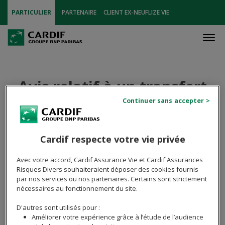
PARTICULIER
PARTENAIRE
CLIENT EX-NEUFLIZE VIE
Men
Avis relatif à un transfert
de contrats de retraite de
Cardif Assurance Vie vers
un Fonds de Retraite
Cardif respecte votre vie privée
Professionnelle
Avec votre accord, Cardif Assurance Vie et Cardif Assurances
Supplémentaire
Risques Divers souhaiteraient déposer des cookies fournis
par nos services ou nos partenaires. Certains sont strictement
nécessaires au fonctionnement du site.
D'autres sont utilisés pour :
Améliorer votre expérience grâce à l’étude de l’audience
Publié le 06 Juillet 2022