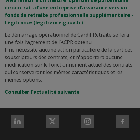
Avis relatif à un transfert partiel de portefeuille
de contrats d'une entreprise d'assurance vers un
fonds de retraite professionnelle supplémentaire -
Légifrance (legifrance.gouv.fr)
Le démarrage opérationnel de Cardif Retraite se fera
une fois l’agrément de l’ACPR obtenu.
Il ne nécessite aucune action particulière de la part des
souscripteurs des contrats, et n'apportera aucune
modification sur le fonctionnement actuel des contrats,
qui conserveront les mêmes caractéristiques et les
mêmes options.
Consulter l'actualité suivante
REJOIGNEZ-
REJOIGNEZ-
REJOIGNEZ-
REJO
NOUS
NOUS
NOUS
NOU
sur
sur
sur
sur
LinkedIn
X
Instagram
Fac