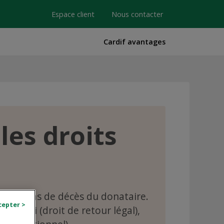
Espace client
Nous contacter
Cardif avantages
les droits
r » en cas de décès du donataire.
r la loi (droit de retour légal),