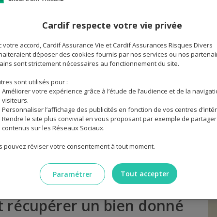
 figurant dans l'acte de donation (droit de retour
Cardif respecte votre vie privée
 votre accord, Cardif Assurance Vie et Cardif Assurances Risques Divers
SOMMAIRE
aiteraient déposer des cookies fournis par nos services ou nos partenai
ains sont strictement nécessaires au fonctionnement du site.
Quand et comment récupérer un bien donné ?
tres sont utilisés pour :
Améliorer votre expérience grâce à l’étude de l’audience et de la navigat
Le droit de retour légal des parents donateurs
visiteurs.
Le droit de retour légal en cas de concours entr
Personnaliser l’affichage des publicités en fonction de vos centres d’intér
Rendre le site plus convivial en vous proposant par exemple de partager
Quel est l'intérêt de recourir au droit de retour
contenus sur les Réseaux Sociaux.
Un cas particulier : le droit de retour légal dans
 pouvez réviser votre consentement à tout moment.
Tout accepter
Paramétrer
 récupérer un bien donné