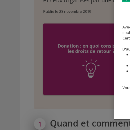
et ceux organisés par une clause
Publié le 28 novembre 2019
Avec
souh
Cert
D'au
Vous
Quand et comment
1