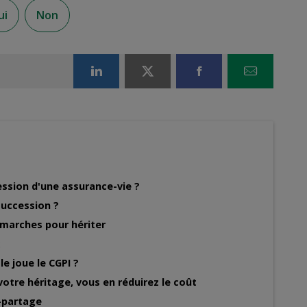
ui
Non
Partager sur LinkedIn
Partager sur X
Partager sur Fac
Partager
ession d'une assurance-vie ?
succession ?
émarches pour hériter
e joue le CGPI ?
 votre héritage, vous en réduirez le coût
-partage