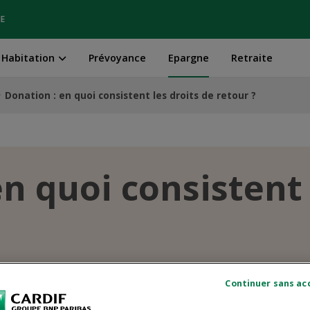
IE
Habitation
Prévoyance
Epargne
Retraite
Donation : en quoi consistent les droits de retour ?
n quoi consistent 
er lieu à ce que l'on appelle « un droit de retou
 de retour en matière de succession: ceux prévus pa