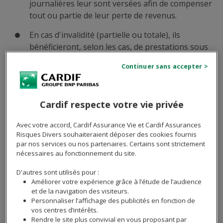
journalières leur sont versées afin de compenser
tout ou partie de leur perte de revenus.
En cas d'invalidité (partielle ou totale), ils
bénéficieront, selon les cas, de prestations sous
forme de capital ou de rente.
Si leur situation personnelle évolue, vous pouvez les
(2)
accompagner pour ajuster leur contrat
à la nouvelle
situation.
Cardif respecte votre vie privée
Avec votre accord, Cardif Assurance Vie et Cardif Assurances
Un contrat personnalisable grâce à deux
Risques Divers souhaiteraient déposer des cookies fournis
(1)
options complémentaires
par nos services ou nos partenaires. Certains sont strictement
nécessaires au fonctionnement du site.
L'option « capital décès dégressif »
, une
D'autres sont utilisés pour :
option innovante qui permet à vos clients
Améliorer votre expérience grâce à l’étude de l’audience
d'assurer la constitution progressive d'une
et de la navigation des visiteurs.
Personnaliser l’affichage des publicités en fonction de
épargne cible. Vous évaluez avec eux le capital
vos centres d’intérêts.
nécessaire pour préserver leurs proches et ils
Rendre le site plus convivial en vous proposant par